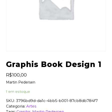
Graphis Book Design 1
R$
100,00
Martin Pedersen
1 em estoque
SKU:
3796bd9d-da1c-4bb5-b001-87cb8db784f7
Categoria:
Artes
Tags:
Graphis
,
Martin Pedersen