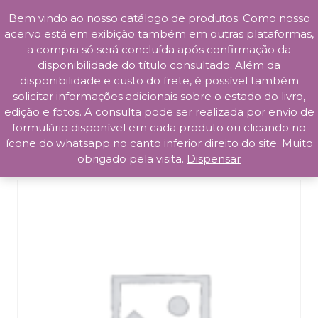
Bem vindo ao nosso catálogo de produtos. Como nosso
Skip
acervo está em exibição também em outras plataformas,
to
a compra só será concluída após confirmação da
content
disponibilidade do título consultado. Além da
Prosa da Praça
disponibilidade e custo do frete, é possível também
solicitar informações adicionais sobre o estado do livro,
edição e fotos. A consulta pode ser realizada por envio de
formulário disponível em cada produto ou clicando no
ícone do whatsapp no canto inferior direito do site. Muito
obrigado pela visita.
Dispensar
Início
/
Artes
/ Graphis Book Design 1