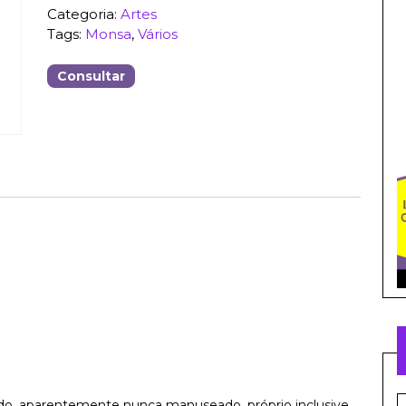
Categoria:
Artes
Tags:
Monsa
,
Vários
Consultar
S
do, aparentemente nunca manuseado, próprio inclusive