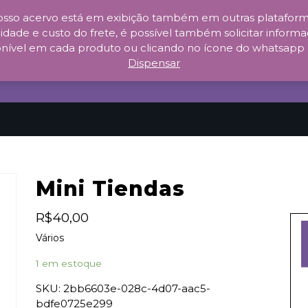
sso acervo está em exibição também em outras plataforma
idade e custo do frete, é possível também solicitar informaç
nível em cada produto ou clicando no ícone do whatsapp no c
Dispensar
Mini Tiendas
R$
40,00
Vários
1 em estoque
SKU:
2bb6603e-028c-4d07-aac5-
bdfe0725e299