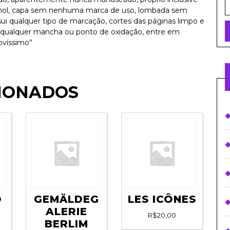
f
anhol, capa sem nenhuma marca de uso, lombada sem
i qualquer tipo de marcação, cortes das páginas limpo e
de qualquer mancha ou ponto de oxidação, entre em
ovíssimo”
IONADOS
O
GEMÄLDEG
LES ICÔNES
ALERIE
R$
20,00
BERLIM