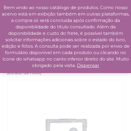
Bem vindo ao nosso catálogo de produtos. Como nosso
Skip
acervo está em exibição também em outras plataformas,
to
a compra só será concluída após confirmação da
content
disponibilidade do título consultado. Além da
Prosa da Praça
disponibilidade e custo do frete, é possível também
solicitar informações adicionais sobre o estado do livro,
edição e fotos. A consulta pode ser realizada por envio de
formulário disponível em cada produto ou clicando no
ícone do whatsapp no canto inferior direito do site. Muito
obrigado pela visita.
Dispensar
Início
/
Saúde
/ Transtornos Depressivos Em Idosos
(estado de novo)