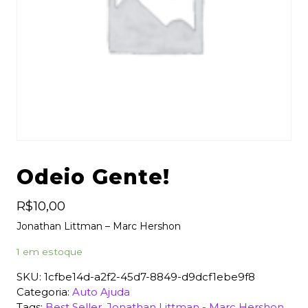
Odeio Gente!
R$
10,00
Jonathan Littman – Marc Hershon
1 em estoque
SKU:
1cfbe14d-a2f2-45d7-8849-d9dcf1ebe9f8
Categoria:
Auto Ajuda
Tags:
Best Seller
,
Jonathan Littman - Marc Hershon