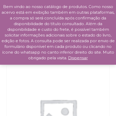
Bem vindo ao nosso catálogo de produtos. Como nosso
Skip
acervo está em exibição também em outras plataformas,
to
a compra só será concluída após confirmação da
content
disponibilidade do título consultado. Além da
Prosa da Praça
disponibilidade e custo do frete, é possível também
solicitar informações adicionais sobre o estado do livro,
edição e fotos. A consulta pode ser realizada por envio de
formulário disponível em cada produto ou clicando no
ícone do whatsapp no canto inferior direito do site. Muito
obrigado pela visita.
Dispensar
Início
/
Auto Ajuda
/ Odeio Gente!