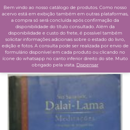
Bem vindo ao nosso catálogo de produtos. Como nosso
Skip
acervo está em exibição também em outras plataformas,
to
a compra só será concluída após confirmação da
content
disponibilidade do título consultado. Além da
Prosa da Praça
disponibilidade e custo do frete, é possível também
solicitar informações adicionais sobre o estado do livro,
edição e fotos. A consulta pode ser realizada por envio de
formulário disponível em cada produto ou clicando no
ícone do whatsapp no canto inferior direito do site. Muito
obrigado pela visita.
Dispensar
Início
/
Religião
/ Meditações