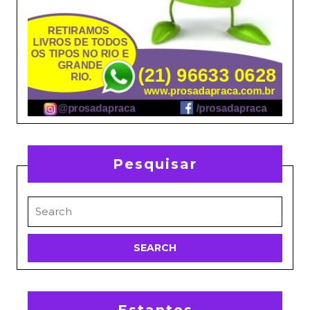
Pesquisar
Search
for:
Estantes