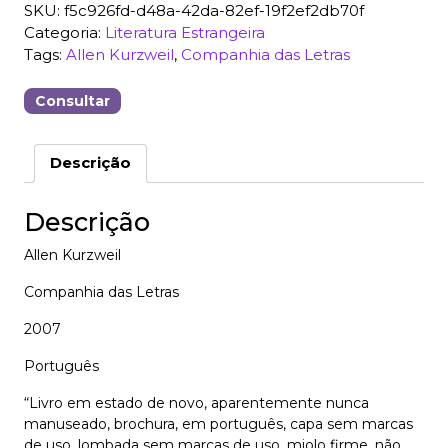
SKU:
f5c926fd-d48a-42da-82ef-19f2ef2db70f
Categoria:
Literatura Estrangeira
Tags:
Allen Kurzweil
,
Companhia das Letras
Consultar
Descrição
Descrição
Allen Kurzweil
Companhia das Letras
2007
Português
“Livro em estado de novo, aparentemente nunca
manuseado, brochura, em português, capa sem marcas
de uso, lombada sem marcas de uso, miolo firme, não