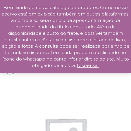
Bem vindo ao nosso catálogo de produtos. Como nosso
Skip
acervo está em exibição também em outras plataformas,
to
a compra só será concluída após confirmação da
content
disponibilidade do título consultado. Além da
Prosa da Praça
disponibilidade e custo do frete, é possível também
solicitar informações adicionais sobre o estado do livro,
edição e fotos. A consulta pode ser realizada por envio de
formulário disponível em cada produto ou clicando no
ícone do whatsapp no canto inferior direito do site. Muito
obrigado pela visita.
Dispensar
Início
/
Literatura Estrangeira
/ Leon e o Retrato Tal e
Qual