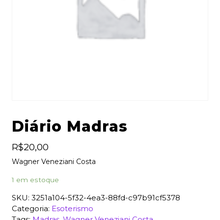
Diário Madras
R$
20,00
Wagner Veneziani Costa
1 em estoque
SKU:
3251a104-5f32-4ea3-88fd-c97b91cf5378
Categoria:
Esoterismo
Tags:
Madras
,
Wagner Veneziani Costa