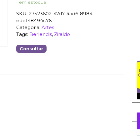
1 em estoque
SKU:
27523602-47d7-4ad6-8984-
ede148494c76
Categoria:
Artes
Tags:
Berlendis
,
Ziraldo
Consultar
S