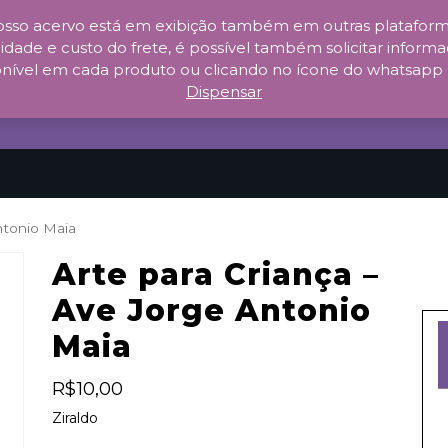
sso acervo está em exibição também em outras plataforma
idade e custo do frete, é possível também solicitar informaç
nível em cada produto ou clicando no ícone do whatsapp no c
Dispensar
ntonio Maia
Arte para Criança –
Ave Jorge Antonio
Maia
R$
10,00
Ziraldo