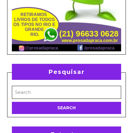
Pesquisar
Search
for: