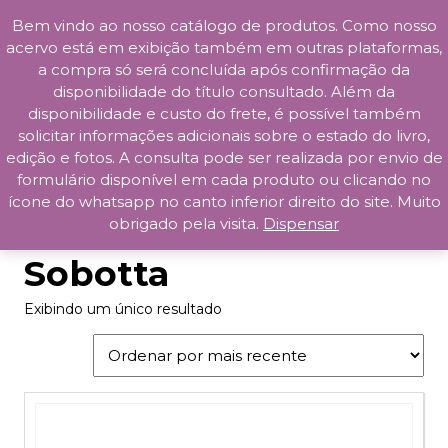
Bem vindo ao nosso catálogo de produtos. Como nosso
Skip
acervo está em exibição também em outras plataformas,
to
a compra só será concluída após confirmação da
content
disponibilidade do título consultado. Além da
Prosa da Praça
disponibilidade e custo do frete, é possível também
solicitar informações adicionais sobre o estado do livro,
edição e fotos. A consulta pode ser realizada por envio de
formulário disponível em cada produto ou clicando no
ícone do whatsapp no canto inferior direito do site. Muito
obrigado pela visita.
Dispensar
Início
/ Produtos marcados com a tag “Sobotta”
Sobotta
Exibindo um único resultado