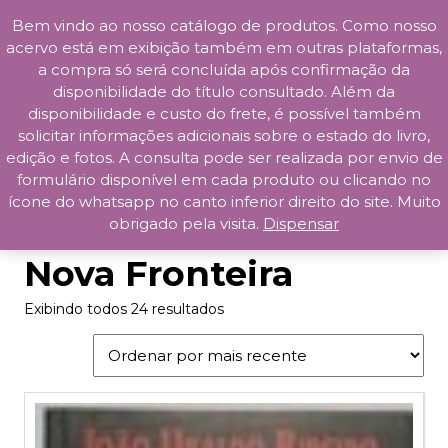
Bem vindo ao nosso catálogo de produtos. Como nosso
Skip
acervo está em exibição também em outras plataformas,
to
a compra só será concluída após confirmação da
content
disponibilidade do título consultado. Além da
Prosa da Praça
disponibilidade e custo do frete, é possível também
solicitar informações adicionais sobre o estado do livro,
edição e fotos. A consulta pode ser realizada por envio de
formulário disponível em cada produto ou clicando no
ícone do whatsapp no canto inferior direito do site. Muito
obrigado pela visita.
Dispensar
Início
/ Produtos marcados com a tag “Nova Fronteira”
Nova Fronteira
Exibindo todos 24 resultados