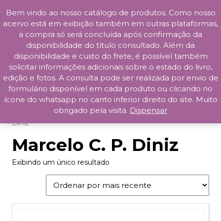
Bem vindo ao nosso catálogo de produtos. Como nosso
Skip
acervo está em exibição também em outras plataformas,
to
a compra só será concluída após confirmação da
content
disponibilidade do título consultado. Além da
Prosa da Praça
disponibilidade e custo do frete, é possível também
solicitar informações adicionais sobre o estado do livro,
edição e fotos. A consulta pode ser realizada por envio de
formulário disponível em cada produto ou clicando no
ícone do whatsapp no canto inferior direito do site. Muito
obrigado pela visita.
Dispensar
Início
/ Produtos marcados com a tag “Marcelo C. P.
Diniz”
Marcelo C. P. Diniz
Exibindo um único resultado