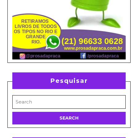
Pesquisar
Search
for: