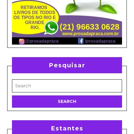
Pesquisar
Search
for:
Estantes