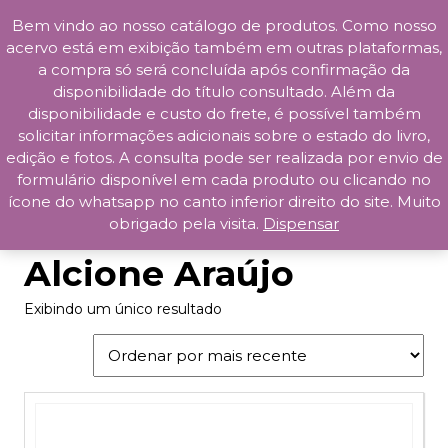
Bem vindo ao nosso catálogo de produtos. Como nosso
Skip
acervo está em exibição também em outras plataformas,
to
a compra só será concluída após confirmação da
content
disponibilidade do título consultado. Além da
Prosa da Praça
disponibilidade e custo do frete, é possível também
solicitar informações adicionais sobre o estado do livro,
edição e fotos. A consulta pode ser realizada por envio de
formulário disponível em cada produto ou clicando no
ícone do whatsapp no canto inferior direito do site. Muito
obrigado pela visita.
Dispensar
Início
/ Produtos marcados com a tag “Alcione Araújo”
Alcione Araújo
Exibindo um único resultado